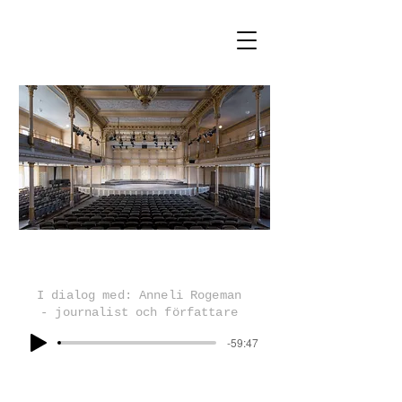
I dialog med: Anneli Rogeman
- journalist och författare
-59:47