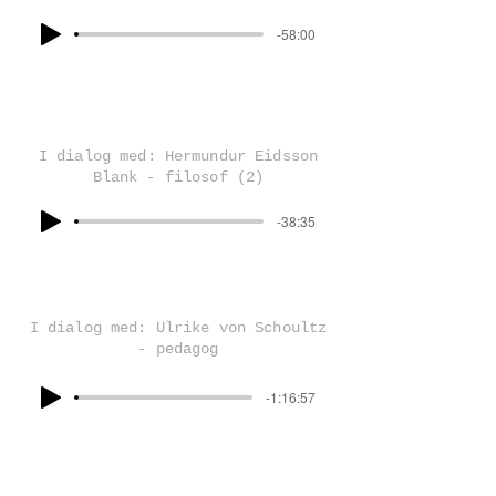
-58:00
I dialog med: Hermundur Eidsson
Blank - filosof (2)
-38:35
I dialog med: Ulrike von Schoultz
- pedagog
-1:16:57