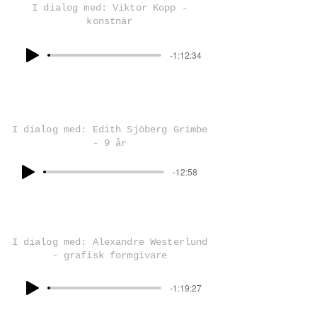
I dialog med: Viktor Kopp -
konstnär
-1:12:34
I dialog med: Edith Sjöberg Grimbe
- 9 år
-12:58
I dialog med: Alexandre Westerlund
- grafisk formgivare
-1:19:27